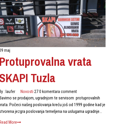
09 maj
Protuprovalna vrata
SKAPI Tuzla
By :
laufer
Novosti
27 0 komentara comment
Bavimo se prodajom, ugradnjom te servisom protuprovalnih
vrata. Počeci našeg poslovanja kreću još od 1999 godine kad je
stvorena jezgra poslovanja temeljena na uslugama ugradnje…
Read More