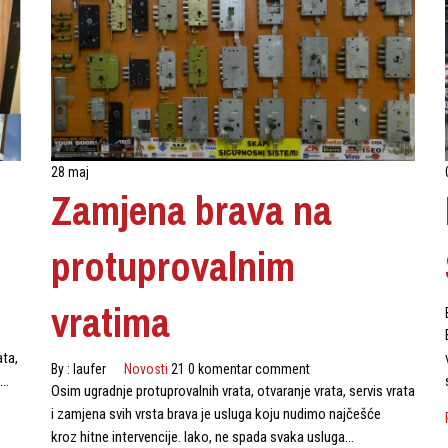
28 maj
Zamjena brava na
protuprovalnim
vratima
ata,
By :
laufer
Novosti
21 0 komentar comment
a…
Osim ugradnje protuprovalnih vrata, otvaranje vrata, servis vrata
i zamjena svih vrsta brava je usluga koju nudimo najčešće
kroz hitne intervencije. Iako, ne spada svaka usluga…