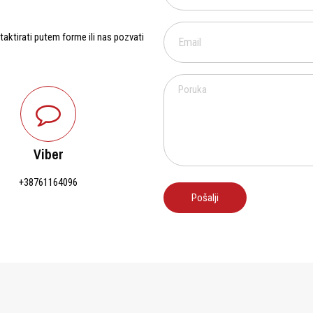
aktirati putem forme ili nas pozvati
Viber
+38761164096