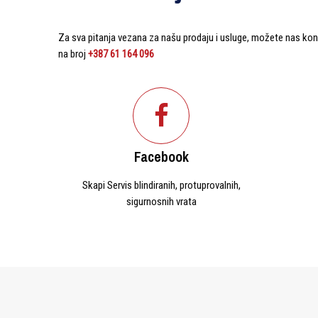
Za sva pitanja vezana za našu prodaju i usluge, možete nas kont
na broj
+387 61 164 096
Facebook
Skapi Servis blindiranih, protuprovalnih,
sigurnosnih vrata