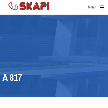
Menu
A 817